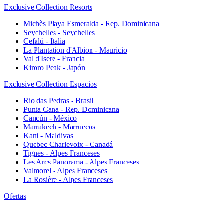
Exclusive Collection Resorts
Michès Playa Esmeralda - Rep. Dominicana
Seychelles - Seychelles
Cefalú - Italia
La Plantation d'Albion - Mauricio
Val d'Isere - Francia
Kiroro Peak - Japón
Exclusive Collection Espacios
Rio das Pedras - Brasil
Punta Cana - Rep. Dominicana
Cancún - México
Marrakech - Marruecos
Kani - Maldivas
Quebec Charlevoix - Canadá
Tignes - Alpes Franceses
Les Arcs Panorama - Alpes Franceses
Valmorel - Alpes Franceses
La Rosière - Alpes Franceses
Ofertas