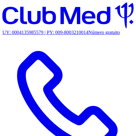
UY: 0004135985579 | PY: 009-8003210014
Número gratuito