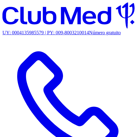
UY: 0004135985579 | PY: 009-8003210014
Número gratuito