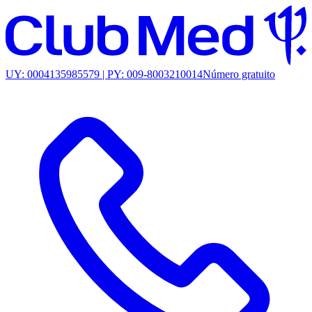
UY: 0004135985579 | PY: 009-8003210014
Número gratuito