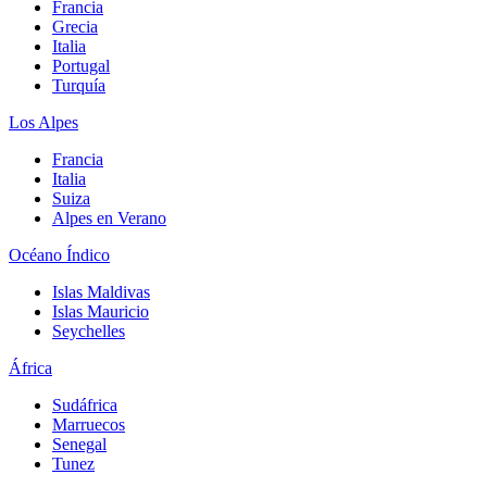
Francia
Grecia
Italia
Portugal
Turquía
Los Alpes
Francia
Italia
Suiza
Alpes en Verano
Océano Índico
Islas Maldivas
Islas Mauricio
Seychelles
África
Sudáfrica
Marruecos
Senegal
Tunez