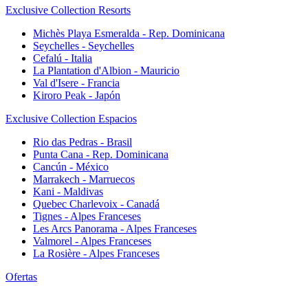
Exclusive Collection Resorts
Michès Playa Esmeralda - Rep. Dominicana
Seychelles - Seychelles
Cefalú - Italia
La Plantation d'Albion - Mauricio
Val d'Isere - Francia
Kiroro Peak - Japón
Exclusive Collection Espacios
Rio das Pedras - Brasil
Punta Cana - Rep. Dominicana
Cancún - México
Marrakech - Marruecos
Kani - Maldivas
Quebec Charlevoix - Canadá
Tignes - Alpes Franceses
Les Arcs Panorama - Alpes Franceses
Valmorel - Alpes Franceses
La Rosière - Alpes Franceses
Ofertas