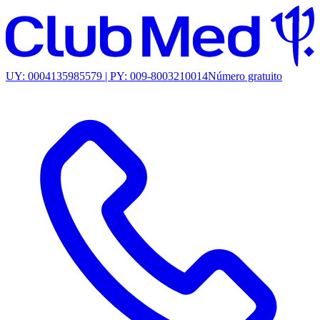
UY: 0004135985579 | PY: 009-8003210014
Número gratuito