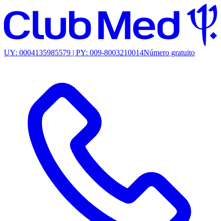
UY: 0004135985579 | PY: 009-8003210014
Número gratuito