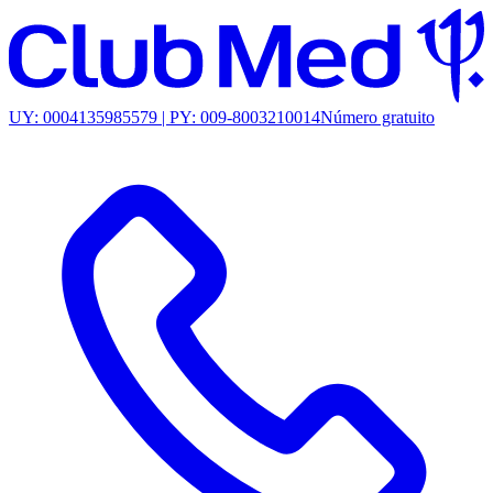
UY: 0004135985579 | PY: 009-8003210014
Número gratuito