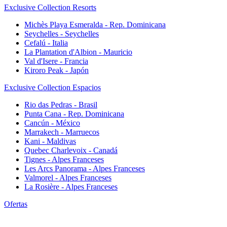
Exclusive Collection Resorts
Michès Playa Esmeralda - Rep. Dominicana
Seychelles - Seychelles
Cefalú - Italia
La Plantation d'Albion - Mauricio
Val d'Isere - Francia
Kiroro Peak - Japón
Exclusive Collection Espacios
Rio das Pedras - Brasil
Punta Cana - Rep. Dominicana
Cancún - México
Marrakech - Marruecos
Kani - Maldivas
Quebec Charlevoix - Canadá
Tignes - Alpes Franceses
Les Arcs Panorama - Alpes Franceses
Valmorel - Alpes Franceses
La Rosière - Alpes Franceses
Ofertas