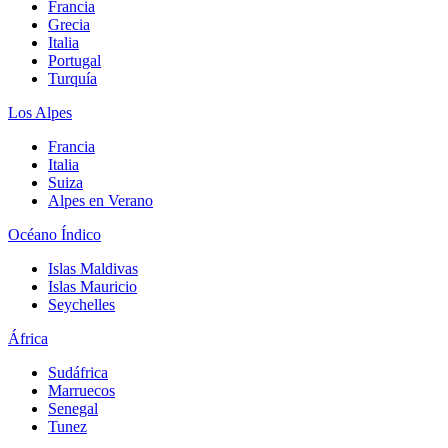
Francia
Grecia
Italia
Portugal
Turquía
Los Alpes
Francia
Italia
Suiza
Alpes en Verano
Océano Índico
Islas Maldivas
Islas Mauricio
Seychelles
África
Sudáfrica
Marruecos
Senegal
Tunez