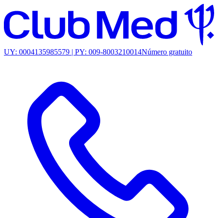
UY: 0004135985579 | PY: 009-8003210014
Número gratuito