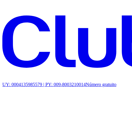
UY: 0004135985579 | PY: 009-8003210014
Número gratuito