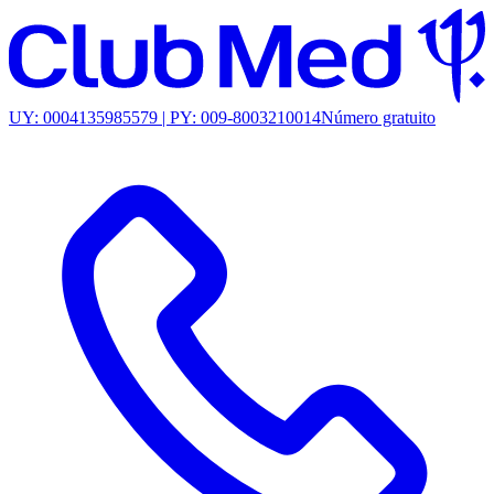
UY: 0004135985579 | PY: 009-8003210014
Número gratuito