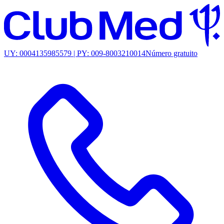
UY: 0004135985579 | PY: 009-8003210014
Número gratuito