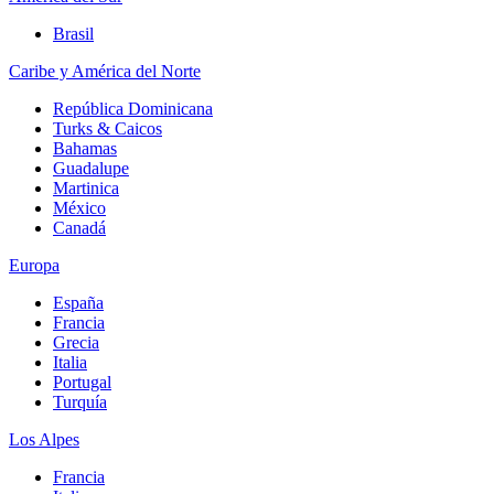
Brasil
Caribe y América del Norte
República Dominicana
Turks & Caicos
Bahamas
Guadalupe
Martinica
México
Canadá
Europa
España
Francia
Grecia
Italia
Portugal
Turquía
Los Alpes
Francia