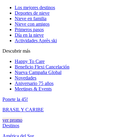
Los mejores destinos
Deportes de nieve
Nieve en familia
Nieve con amigos
Primeros pasos
Día en la nieve
Actividades Après ski
Descubrir más
Happy To Care
Beneficio Flexi Cancelación
Nueva Campaña Global
Novedades
Aniversario 75 años
Meetings & Events
Ponete la 45!
BRASIL Y CARIBE
ver promo
Destinos
América del Sur