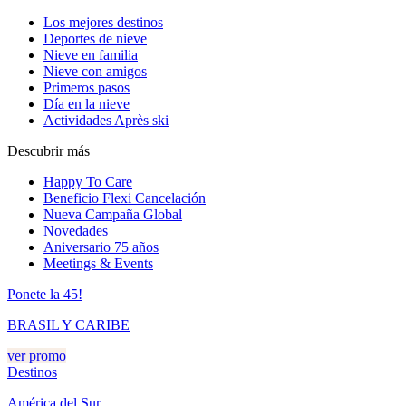
Los mejores destinos
Deportes de nieve
Nieve en familia
Nieve con amigos
Primeros pasos
Día en la nieve
Actividades Après ski
Descubrir más
Happy To Care
Beneficio Flexi Cancelación
Nueva Campaña Global
Novedades
Aniversario 75 años
Meetings & Events
Ponete la 45!
BRASIL Y CARIBE
ver promo
Destinos
América del Sur