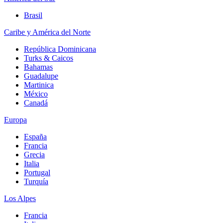
Brasil
Caribe y América del Norte
República Dominicana
Turks & Caicos
Bahamas
Guadalupe
Martinica
México
Canadá
Europa
España
Francia
Grecia
Italia
Portugal
Turquía
Los Alpes
Francia